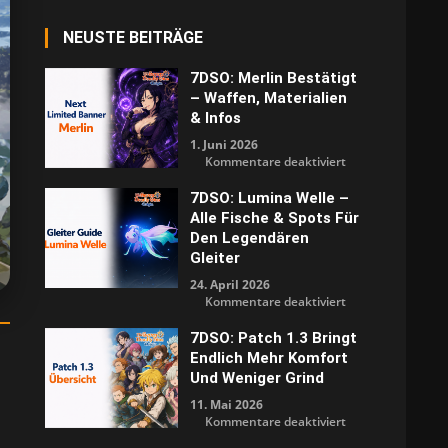
NEUSTE BEITRÄGE
7DSO: Merlin Bestätigt
– Waffen, Materialien
& Infos
1. Juni 2026
für
Kommentare deaktiviert
7DSO:
Merlin
bestätigt
7DSO: Lumina Welle –
–
Alle Fische & Spots Für
Waffen,
Materialien
Den Legendären
&
Infos
Gleiter
24. April 2026
für
Kommentare deaktiviert
7DSO:
Lumina
Welle
7DSO: Patch 1.3 Bringt
–
Endlich Mehr Komfort
Alle
Fische
Und Weniger Grind
&
Spots
11. Mai 2026
für
den
für
Kommentare deaktiviert
legendären
7DSO:
Gleiter
Patch