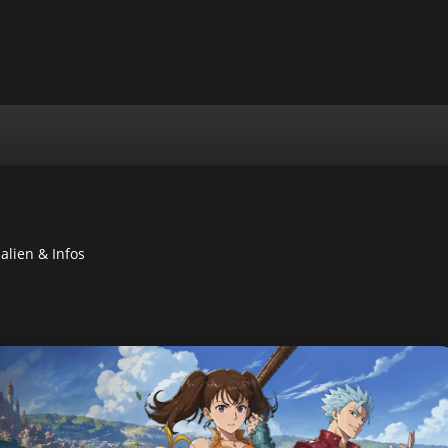
 und Onlinespielen beschäftigt.
en, Elemente & Materialien Im Überblick
alien & Infos
ts Für Den Legendären Gleiter
Komfort Und Weniger Grind
mer Lady“ Kommt Mit Patch 1.3
en, Elemente & Materialien Im Überblick