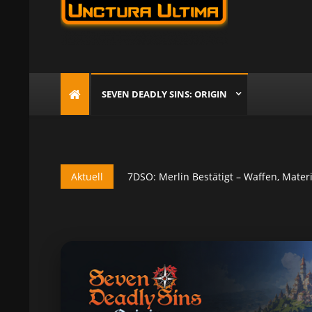
Unctura Ultima
Multigaming Community seit 2005, die sich mit MMOs
SEVEN DEADLY SINS: ORIGIN
7DSO: Clotho Offiziell Bestätigt – Waff
Aktuell
7DSO: Merlin Bestätigt – Waffen, Materi
7DSO: Lumina Welle – Alle Fische & Spo
7DSO: Patch 1.3 Bringt Endlich Mehr 
7DSO: Event Dungeon Boss „Heart Ham
7DSO: Clotho Offiziell Bestätigt – Waff