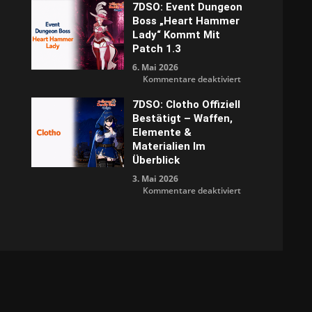
1.3
7DSO: Event Dungeon
bringt
Boss „Heart Hammer
endlich
mehr
Lady“ Kommt Mit
Komfort
und
Patch 1.3
weniger
Grind
6. Mai 2026
für
Kommentare deaktiviert
7DSO:
Event
Dungeon
7DSO: Clotho Offiziell
Boss
Bestätigt – Waffen,
„Heart
Hammer
Elemente &
Lady“
kommt
Materialien Im
mit
Überblick
Patch
1.3
3. Mai 2026
für
Kommentare deaktiviert
7DSO:
Clotho
offiziell
bestätigt
–
Waffen,
Elemente
&
Materialien
im
Überblick